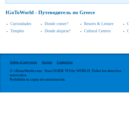
IGoToWorld - Путеводитель по Greece
Curiosidades
Donde comer?
Resorts & Leisure
C
Temples
Donde alojarse?
Cultural Centres
C
Sobre el proyecto
Socios
Contactos
© «IGotoWorld.com - Your GUIDE TO the WORLD. Todos los derechos
reservados.
Prohibida su copia sin autorización.