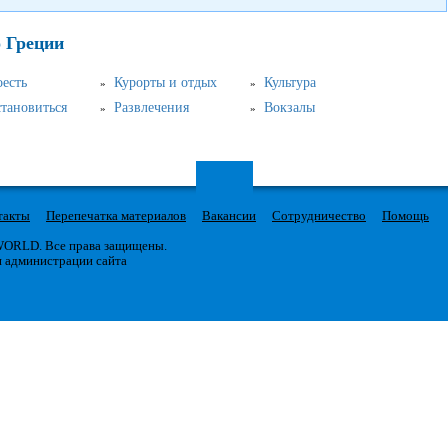
о Греции
оесть
Курорты и отдых
Культура
становиться
Развлечения
Вокзалы
такты
Перепечатка материалов
Вакансии
Сотрудничество
Помощь
 WORLD. Все права защищены.
я администрации сайта