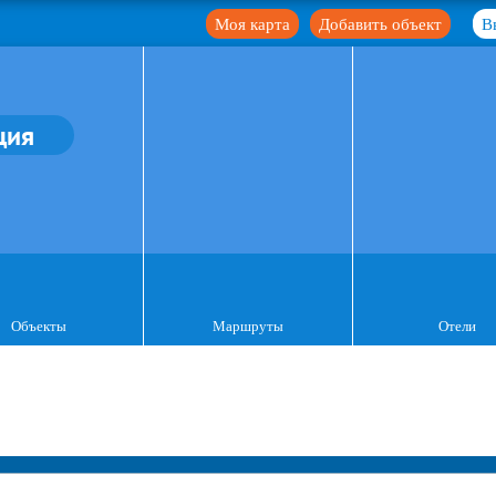
Моя карта
Добавить объект
В
ция
Объекты
Маршруты
Отели