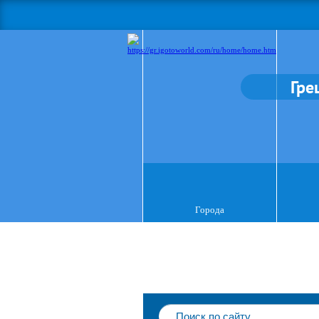
Гре
Города