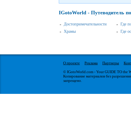
IGotoWorld - Путеводитель п
Достопримечательности
Где п
Храмы
Где о
О проекте
Реклама
Партнеры
Кон
© IGotoWorld.com - Your GUIDE TO the
Копирование материалов без разрешени
запрещено.